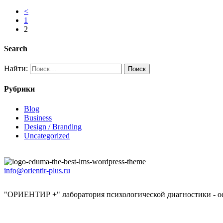
<
1
2
Search
Найти:
Рубрики
Blog
Business
Design / Branding
Uncategorized
info@orientir-plus.ru
"ОРИЕНТИР +" лаборатория психологической диагностики - о